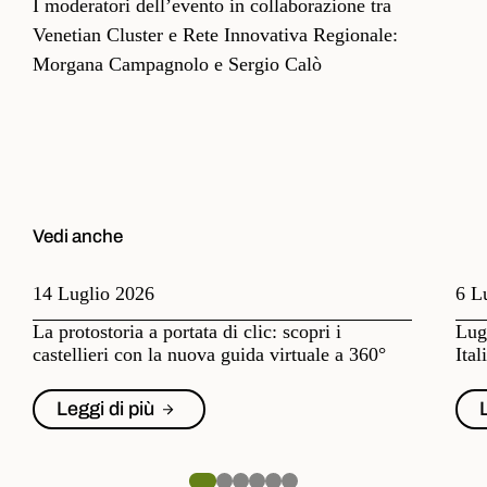
I moderatori dell’evento in collaborazione tra
Venetian Cluster e Rete Innovativa Regionale:
Morgana Campagnolo e Sergio Calò
Vedi anche
14 Luglio 2026
6 L
La protostoria a portata di clic: scopri i
Lugl
castellieri con la nuova guida virtuale a 360°
Ital
Leggi di più