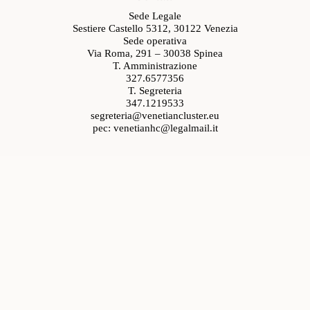
Sede Legale
Sestiere Castello 5312, 30122 Venezia
Sede operativa
Via Roma, 291 – 30038 Spinea
T. Amministrazione
327.6577356
T. Segreteria
347.1219533
segreteria@venetiancluster.eu
pec:
venetianhc@legalmail.it
Rete Innovativa Regionale Venetian Cluster
Ministeri e programmi con cui lavoriamo