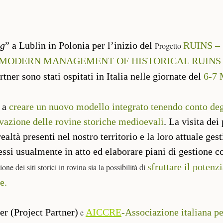
ng
” a Lublin in Polonia per l’inizio del
RUINS –
Progetto
 MODERN MANAGEMENT OF HISTORICAL RUINS 
tner sono stati ospitati in Italia nelle giornate del
6-7 
 a
creare un nuovo modello integrato tenendo conto degli
rvazione delle rovine storiche medioevali
. La visita dei
altà presenti nel nostro territorio e la loro attuale gesti
ssi usualmente in atto ed elaborare piani di gestione c
sfruttare il poten
ne dei siti storici in rovina sia la possibilità di
e.
er (Project Partner)
AICCRE
-Associazione italiana pe
e