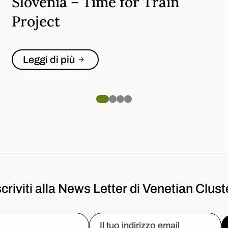
Slovenia – Time for Train
Project
Leggi di più
scriviti alla News Letter di Venetian Clust