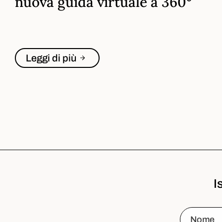
nuova guida virtuale a 360°
Leggi di più
I