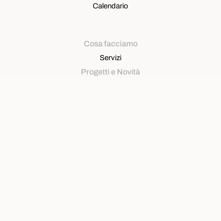
Calendario
Cosa facciamo
Servizi
Progetti e Novità
Progetti finanziati
Opportunità di progetto
News
Contatti
Sede Legale
Sestiere Castello 5312, 30122 Venezia
Sede operativa
Via Roma, 291 – 30038 Spinea
T. Amministrazione
327.6577356
T. Segreteria
347.1219533
segreteria@venetiancluster.eu
pec:
venetianhc@legalmail.it