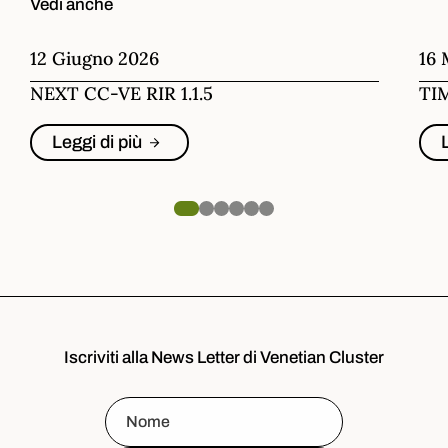
Vedi anche
12 Giugno 2026
16 
NEXT CC-VE RIR 1.1.5
TI
Leggi di più
Iscriviti alla News Letter di Venetian Cluster