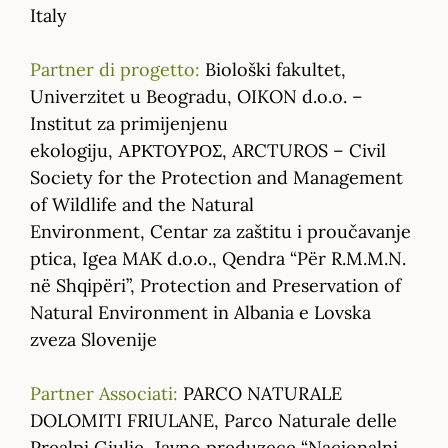
Italy
Partner di progetto:
Biološki fakultet,
Univerzitet u Beogradu, OIKON d.o.o. –
Institut za primijenjenu
ekologiju, ΑΡΚΤΟΥΡΟΣ, ARCTUROS – Civil
Society for the Protection and Management
of Wildlife and the Natural
Environment, Centar za zaštitu i proučavanje
ptica, Igea MAK d.o.o., Qendra “Për R.M.M.N.
në Shqipëri”, Protection and Preservation of
Natural Environment in Albania e Lovska
zveza Slovenije
Partner Associati:
PARCO NATURALE
DOLOMITI FRIULANE, Parco Naturale delle
Prealpi Giulie, Javno preduzece “Nacionalni