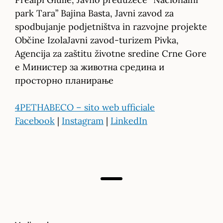
park Tara” Bajina Basta, Javni zavod za
spodbujanje podjetništva in razvojne projekte
Občine IzolaJavni zavod-turizem Pivka,
Agencija za zaštitu životne sredine Crne Gore
e Mинистер за животна средина и
просторно планирање
4PETHABECO – sito web ufficiale
Facebook
|
Instagram
|
LinkedIn