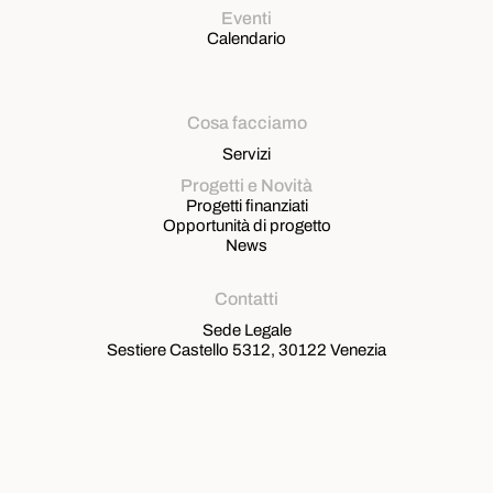
Eventi
Calendario
Cosa facciamo
Servizi
Progetti e Novità
Progetti finanziati
Opportunità di progetto
News
Contatti
Sede Legale
Sestiere Castello 5312, 30122 Venezia
Sede operativa
Via Roma, 291 – 30038 Spinea
T. Amministrazione
327.6577356
T. Segreteria
347.1219533
segreteria@venetiancluster.eu