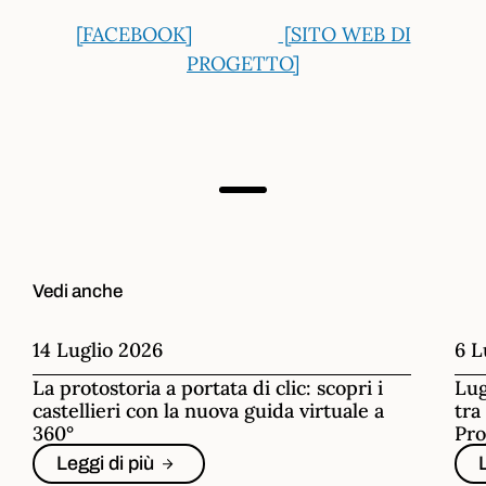
[FACEBOOK]
[SITO WEB DI
PROGETTO]
Vedi anche
14 Luglio 2026
6 L
La protostoria a portata di clic: scopri i
Lug
castellieri con la nuova guida virtuale a
tra
360°
Pro
Leggi di più