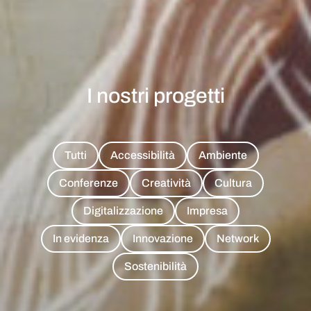
I nostri progetti
Tutti
Accessibilità
Ambiente
Conferenze
Creatività
Cultura
Digitalizzazione
Impresa
In evidenza
Innovazione
Network
Sostenibilità