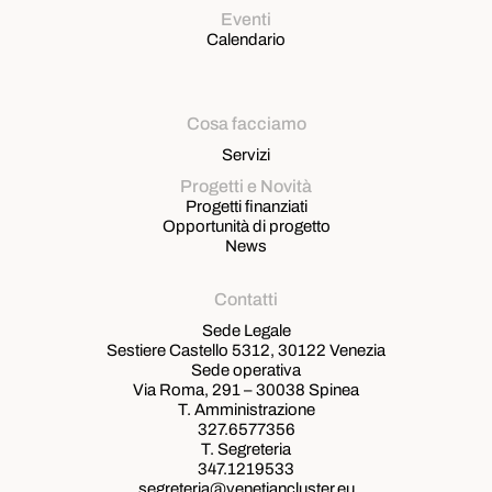
Eventi
Calendario
Cosa facciamo
Servizi
Progetti e Novità
Progetti finanziati
Opportunità di progetto
News
Contatti
Sede Legale
Sestiere Castello 5312, 30122 Venezia
Sede operativa
Via Roma, 291 – 30038 Spinea
T. Amministrazione
327.6577356
T. Segreteria
347.1219533
segreteria@venetiancluster.eu