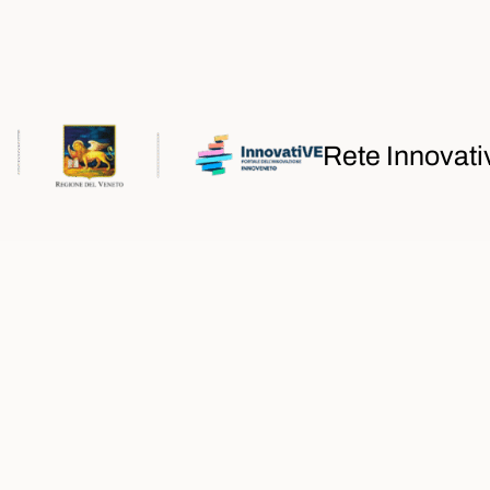
Rete Innovati
iamo
iamo