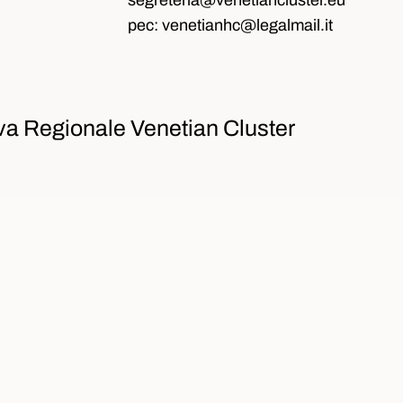
segreteria@venetiancluster.eu
pec:
venetianhc@legalmail.it
va Regionale Venetian Cluster