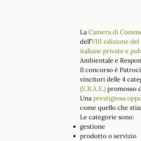
La
Camera di Commer
dell’
VIII edizione de
italiane private e pu
Ambientale e Respons
Il concorso è Patroci
vincitori delle 4 cat
(E.B.A.E.)
promosso da
Una
prestigiosa opp
come quello che stia
Le categorie sono:
gestione
prodotto o servizio