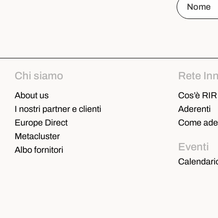
Chi siamo
Rete In
About us
Cos’è RIR
I nostri partner e clienti
Aderenti
Europe Direct
Come ader
Metacluster
Eventi
Albo fornitori
Calendari