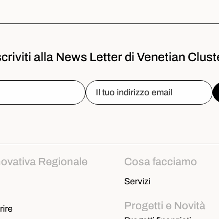
scriviti alla News Letter di Venetian Clust
novativa Regionale
Cosa facciamo
Servizi
Progetti e Novità
ire