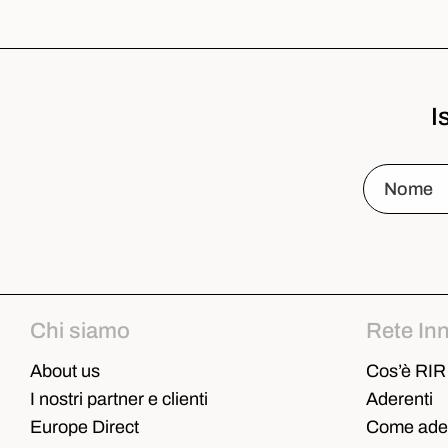
I
Chi siamo
Rete In
About us
Cos’è RIR
I nostri partner e clienti
Aderenti
Europe Direct
Come ader