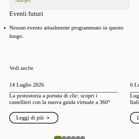
Stanjel
Eventi futuri
Nessun evento attualmente programmato in questo
luogo.
Vedi anche
14 Luglio 2026
6 L
La protostoria a portata di clic: scopri i
Lugl
castellieri con la nuova guida virtuale a 360°
Ital
Leggi di più