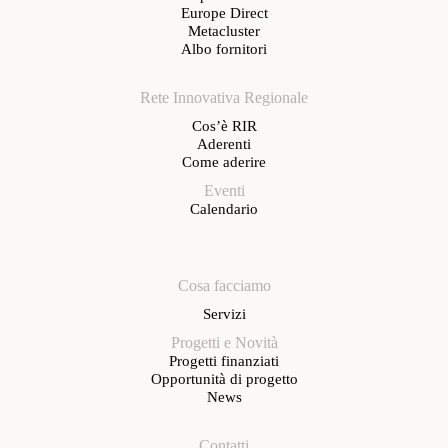
Europe Direct
Metacluster
Albo fornitori
Rete Innovativa Regionale
Cos’è RIR
Aderenti
Come aderire
Eventi
Calendario
Cosa facciamo
Servizi
Progetti e Novità
Progetti finanziati
Opportunità di progetto
News
Contatti