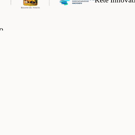
mo
mo