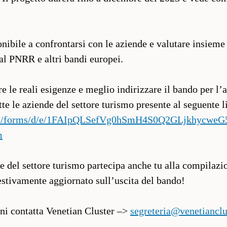
onibile a confrontarsi con le aziende e valutare insiem
l PNRR e altri bandi europei.
re le reali esigenze e meglio indirizzare il bando per l
tte le aziende del settore turismo presente al seguente 
.com/forms/d/e/1FAIpQLSefVg0hSmH4S0Q2GLjkhycwe
m
 del settore turismo partecipa anche tu alla compilazion
pestivamente aggiornato sull’uscita del bando!
oni contatta Venetian Cluster –>
segreteria@venetianclu