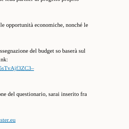
e le opportunità economiche, nonché le
’assegnazione del budget so baserà sul
link:
G5sTvAjf3ZC3–
e del questionario, sarai inserito fra
ster.eu