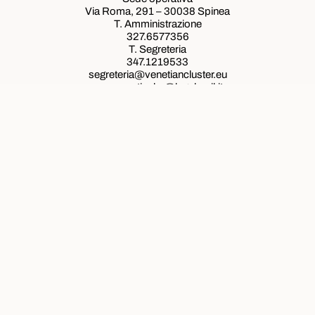
Via Roma, 291 – 30038 Spinea
T. Amministrazione
327.6577356
T. Segreteria
347.1219533
segreteria@venetiancluster.eu
pec:
venetianhc@legalmail.it
Rete Innovativa Regionale Venetian Cluster
Ministeri e programmi con cui lavoriamo
Ministeri e programmi con cui lavoriamo