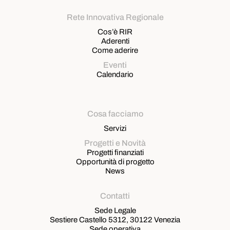
Rete Innovativa Regionale
Cos’è RIR
Aderenti
Come aderire
Eventi
Calendario
Cosa facciamo
Servizi
Progetti e Novità
Progetti finanziati
Opportunità di progetto
News
Contatti
Sede Legale
Sestiere Castello 5312, 30122 Venezia
Sede operativa