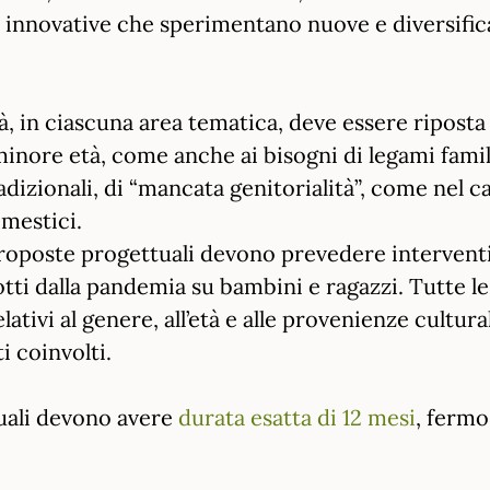
e innovative che sperimentano nuove e diversific
à, in ciascuna area tematica, deve essere riposta a
inore età, come anche ai bisogni di legami famil
adizionali, di “mancata genitorialità”, come nel ca
omestici.
roposte progettuali devono prevedere interventi e
dotti dalla pandemia su bambini e ragazzi. Tutte 
lativi al genere, all’età e alle provenienze cultural
i coinvolti.
uali devono avere
durata esatta di 12 mesi
, fermo