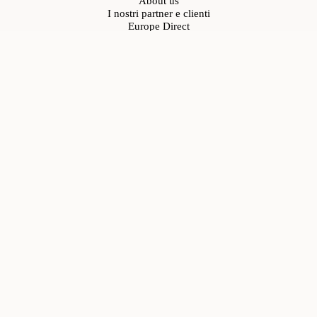
About us
I nostri partner e clienti
Europe Direct
Metacluster
Albo fornitori
Rete Innovativa Regionale
Cos’è RIR
Aderenti
Come aderire
Eventi
Calendario
Cosa facciamo
Servizi
Progetti e Novità
Progetti finanziati
Opportunità di progetto
News