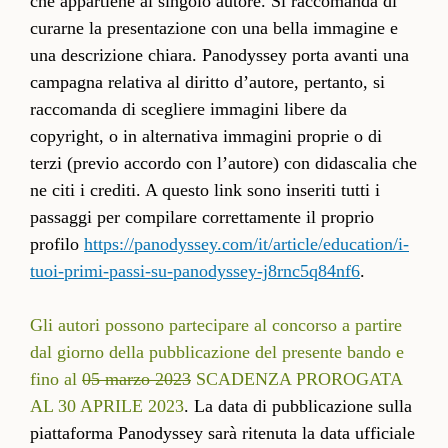
che appartiene al singolo autore. Si raccomanda di
curarne la presentazione con una bella immagine e
una descrizione chiara. Panodyssey porta avanti una
campagna relativa al diritto d’autore, pertanto, si
raccomanda di scegliere immagini libere da
copyright, o in alternativa immagini proprie o di
terzi (previo accordo con l’autore) con didascalia che
ne citi i crediti. A questo link sono inseriti tutti i
passaggi per compilare correttamente il proprio
profilo
https://panodyssey.com/it/article/education/i-
tuoi-primi-passi-su-panodyssey-j8rnc5q84nf6
.
Gli autori possono partecipare al concorso a partire
dal giorno della pubblicazione del presente bando e
fino al
05 marzo 2023
SCADENZA PROROGATA
AL 30 APRILE 2023
. La data di pubblicazione sulla
piattaforma Panodyssey sarà ritenuta la data ufficiale