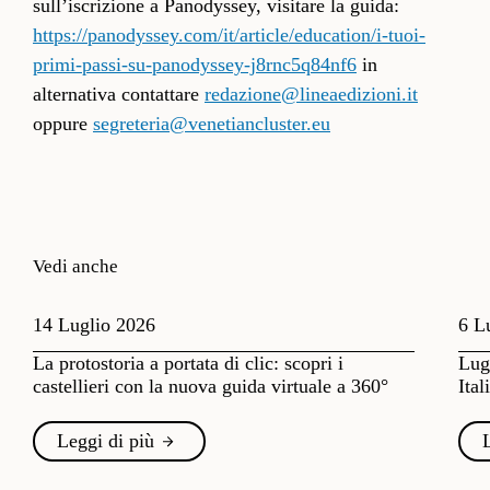
sull’iscrizione a Panodyssey, visitare la guida:
https://panodyssey.com/it/article/education/i-tuoi-
primi-passi-su-panodyssey-j8rnc5q84nf6
in
alternativa contattare
redazione@lineaedizioni.it
oppure
segreteria@venetiancluster.eu
Vedi anche
14 Luglio 2026
6 L
La protostoria a portata di clic: scopri i
Lugl
castellieri con la nuova guida virtuale a 360°
Ital
Leggi di più