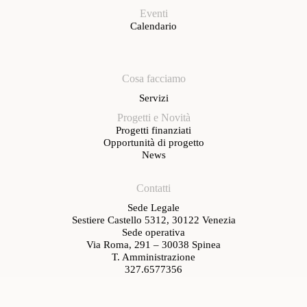
Eventi
Calendario
Cosa facciamo
Servizi
Progetti e Novità
Progetti finanziati
Opportunità di progetto
News
Contatti
Sede Legale
Sestiere Castello 5312, 30122 Venezia
Sede operativa
Via Roma, 291 – 30038 Spinea
T. Amministrazione
327.6577356
T. Segreteria
347.1219533
segreteria@venetiancluster.eu