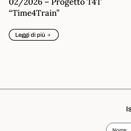
02/2026 – Progetto T4T
“Time4Train”
Leggi di più
I