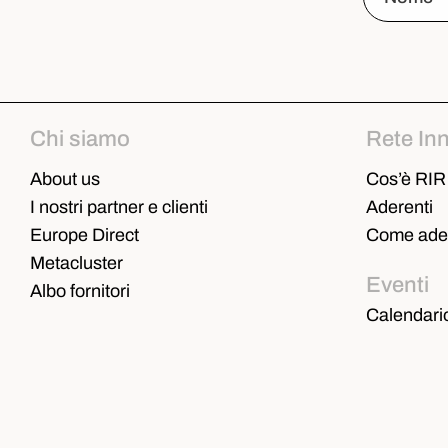
Chi siamo
Rete In
About us
Cos’è RIR
I nostri partner e clienti
Aderenti
Europe Direct
Come ader
Metacluster
Eventi
Albo fornitori
Calendari