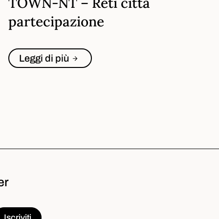
TOWN-NT – Reti città
partecipazione
Leggi di più
er