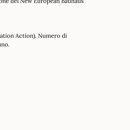
isione del New European Bauhaus
ovation Action). Numero di
uno.