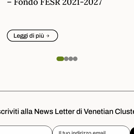
– Fondo FESR 2021-2027
Leggi di più
scriviti alla News Letter di Venetian Clust