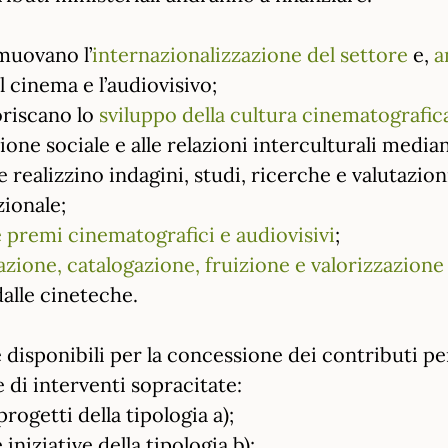
muovano l’
internazionalizzazione del settore
e,
a
il cinema e l’audiovisivo;
oriscano lo
sviluppo della cultura cinematografica 
azione sociale e alle relazioni interculturali media
he realizzino indagini, studi, ricerche e valutazi
zionale;
 e premi cinematografici e audiovisivi
;
zione, catalogazione, fruizione e valorizzazion
dalle cineteche.
e disponibili per la concessione dei contributi p
e di interventi sopracitate:
progetti della tipologia a);
 iniziative della tipologia b);