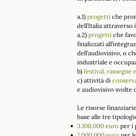
a.1)
progetti
che pro
dell’Italia attraverso 
a.2)
progetti
che fav
finalizzati all’integr
dell’audiovisivo, o c
industriale e occupa
b)
festival, rassegne
c) attività di
conserva
e audiovisivo svolte 
Le risorse finanziari
base alle tre tipologi
3.100.000 euro
per i 
7.000.000 euro
per le