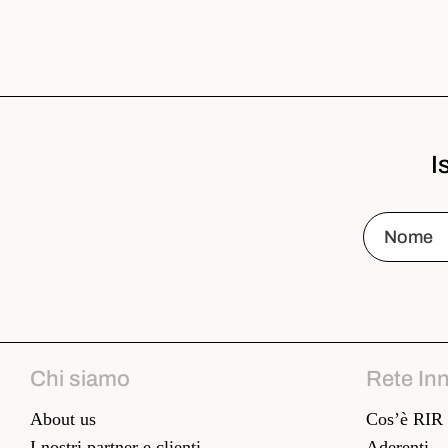
I
Chi siamo
Rete In
About us
Cos’è RIR
I nostri partner e clienti
Aderenti