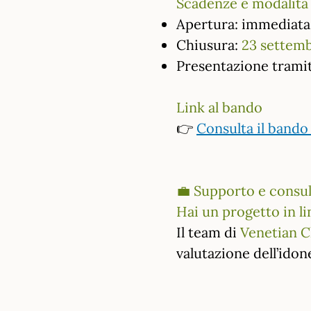
Scadenze e modalità
Apertura: immediata
Chiusura:
23 settemb
Presentazione tramit
Link al bando
👉
Consulta il band
💼 Supporto e consu
Hai un progetto in li
Il team di
Venetian C
valutazione dell’idon