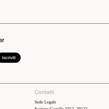
er
Contatti
Sede Legale
Sestiere Castello 5312, 30122