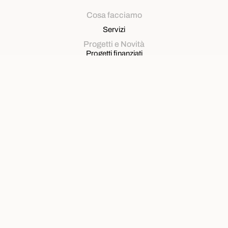
Cosa facciamo
Servizi
Progetti e Novità
Progetti finanziati
Opportunità di progetto
News
Contatti
Sede Legale
Sestiere Castello 5312, 30122 Venezia
Sede operativa
Via Roma, 291 – 30038 Spinea
T. Amministrazione
327.6577356
T. Segreteria
347.1219533
segreteria@venetiancluster.eu
pec:
venetianhc@legalmail.it