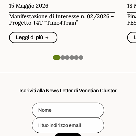
15 Maggio 2026
18 
Manifestazione di Interesse n. 02/2026 –
Fin
Progetto T4T “Time4Train”
FES
Leggi di più
Iscriviti alla News Letter di Venetian Cluster