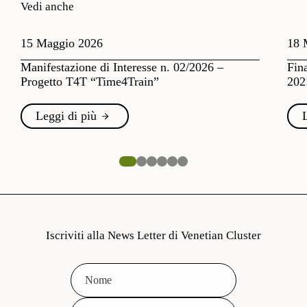
Vedi anche
15 Maggio 2026
18 
Manifestazione di Interesse n. 02/2026 –
Fin
Progetto T4T “Time4Train”
202
Leggi di più
Iscriviti alla News Letter di Venetian Cluster