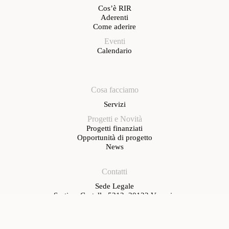
Cos’è RIR
Aderenti
Come aderire
Eventi
Calendario
Cosa facciamo
Servizi
Progetti e Novità
Progetti finanziati
Opportunità di progetto
News
Contatti
Sede Legale
Sestiere Castello 5312, 30122 Venezia
Sede operativa
Via Roma, 291 – 30038 Spinea
T. Amministrazione