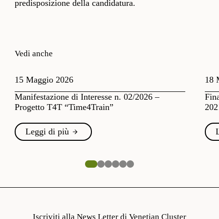
predisposizione della candidatura.
Vedi anche
15 Maggio 2026
18 
Manifestazione di Interesse n. 02/2026 –
Fin
Progetto T4T “Time4Train”
202
Leggi di più
Iscriviti alla News Letter di Venetian Cluster