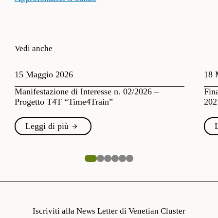
Vedi anche
15 Maggio 2026
18 
Manifestazione di Interesse n. 02/2026 –
Fin
Progetto T4T “Time4Train”
202
Leggi di più
Iscriviti alla News Letter di Venetian Cluster