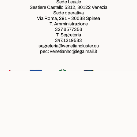
Sede Legale
Sestiere Castello 5312, 30122 Venezia
Sede operativa
Via Roma, 291 – 30038 Spinea
T. Amministrazione
327.6577356
T. Segreteria
347.1219533
segreteria@venetiancluster.eu
pec:
venetianhc@legalmail.it
Rete Innovativa Regionale Venetian Cluster
Ministeri e programmi con cui lavoriamo