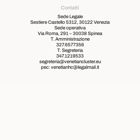
Contatti
Sede Legale
Sestiere Castello 5312, 30122 Venezia
Sede operativa
Via Roma, 291 – 30038 Spinea
T. Amministrazione
327.6577356
T. Segreteria
347.1219533
segreteria@venetiancluster.eu
pec:
venetianhc@legalmail.it
Rete Innovativa Regionale Venetian Cluster
Ministeri e programmi con cui lavoriamo