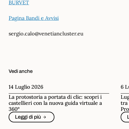
BURVET
Pagina Bandi e Avvisi
sergio.calo@venetiancluster.eu
Vedi anche
14 Luglio 2026
6 L
La protostoria a portata di clic: scopri i
Lug
castellieri con la nuova guida virtuale a
tra
360°
Pro
Leggi di più