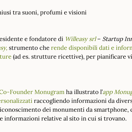
iusi tra suoni, profumi e visioni
esidente e fondatore di
Willeasy srl
–
Startup In
asy,
strumento che
rende disponibili dati e inform
tture
(ad es. strutture ricettive), per pianificare v
& Co-Founder Monugram
ha illustrato l’
app Monu
rsonalizzati
raccogliendo informazioni da divers
 riconoscimento dei monumenti da smartphone, c
 informazioni relative al sito in cui si trovano.