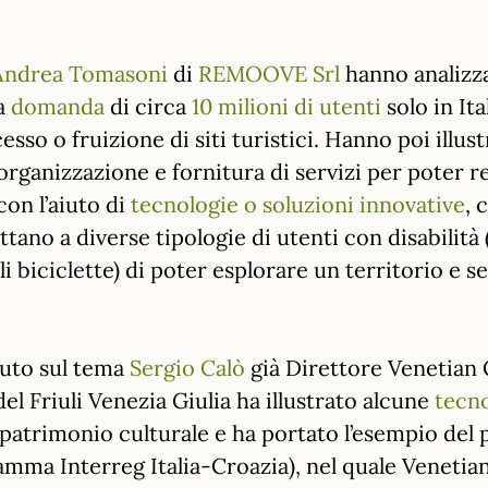
Andrea Tomasoni
di
REMOOVE Srl
hanno analizza
a
domanda
di circa
10 milioni di utenti
solo in Ita
so o fruizione di siti turistici. Hanno poi illustr
 organizzazione e fornitura di servizi per poter 
con l’aiuto di
tecnologie o soluzioni innovative
, 
tano a diverse tipologie di utenti con disabilità
li biciclette) di poter esplorare un territorio e se
nuto sul tema
Sergio Calò
già Direttore Venetian 
del Friuli Venezia Giulia ha illustrato alcune
tecno
el patrimonio culturale e ha portato l’esempio de
amma Interreg Italia-Croazia), nel quale Venetian