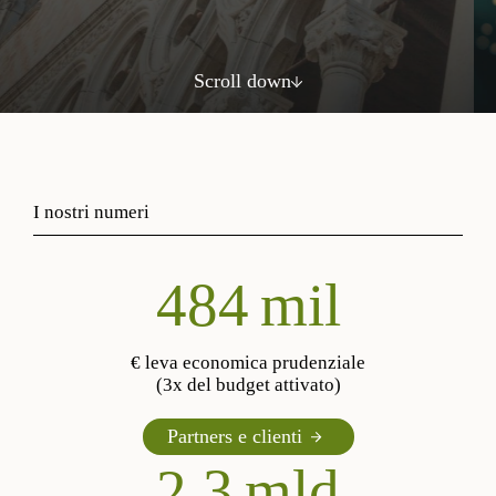
Scroll down
I nostri numeri
561
mil
€ leva economica prudenziale
(3x del budget attivato)
Partners e clienti
2,3
mld