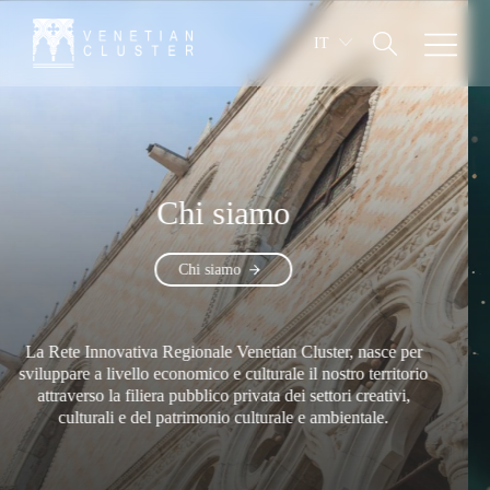
IT
Chi siamo
Chi siamo
ete Innovativa Regionale Venetian Cluster, nasce per
La R
pare a livello economico e culturale il nostro territorio
svilup
raverso la filiera pubblico privata dei settori creativi,
att
culturali e del patrimonio culturale e ambientale.