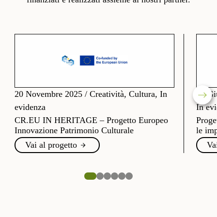
20 Novembre 2025
/
Creatività, Cultura, In
26 Gi
evidenza
In ev
CR.EU IN HERITAGE – Progetto Europeo
Proge
Innovazione Patrimonio Culturale
le imp
Vai al progetto
Va