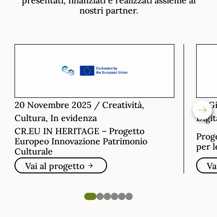
nostri partner.
20 Novembre 2025
/
Creatività,
26 G
Cultura, In evidenza
Digit
CR.EU IN HERITAGE – Progetto
Proge
Europeo Innovazione Patrimonio
per l
Culturale
Vai al progetto
Va