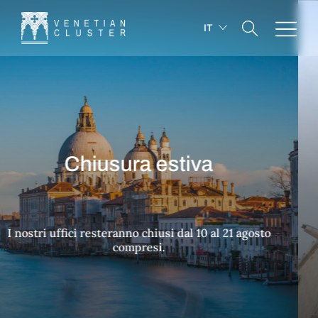
IT
Chiusura estiva
La Re
i uffici resteranno chiusi dal 10 al 21 agosto
nas
compresi.
cultur
pubblic