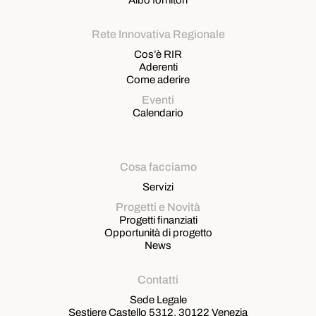
Albo fornitori
Rete Innovativa Regionale
Cos’è RIR
Aderenti
Come aderire
Eventi
Calendario
Cosa facciamo
Servizi
Progetti e Novità
Progetti finanziati
Opportunità di progetto
News
Contatti
Sede Legale
Sestiere Castello 5312, 30122 Venezia