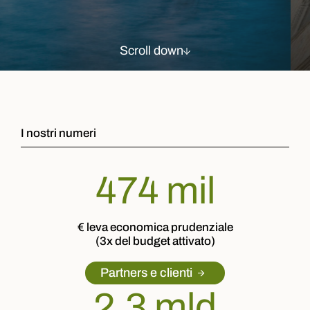
Scroll down
I nostri numeri
561
mil
€ leva economica prudenziale
(3x del budget attivato)
Partners e clienti
2,3
mld