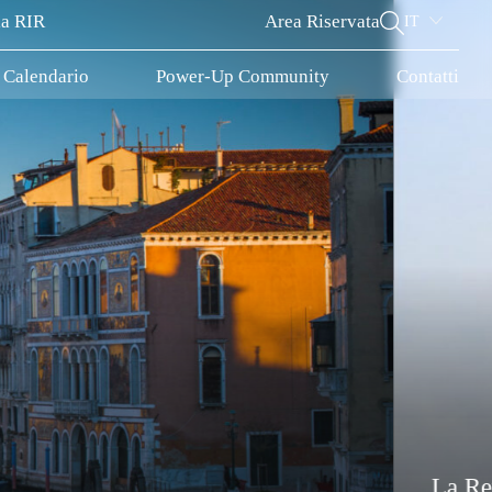
la RIR
Area Riservata
IT
Calendario
Power-Up Community
Contatti
Chi s
Chi siamo
nale Venetian Cluster, nasce per sviluppare a live