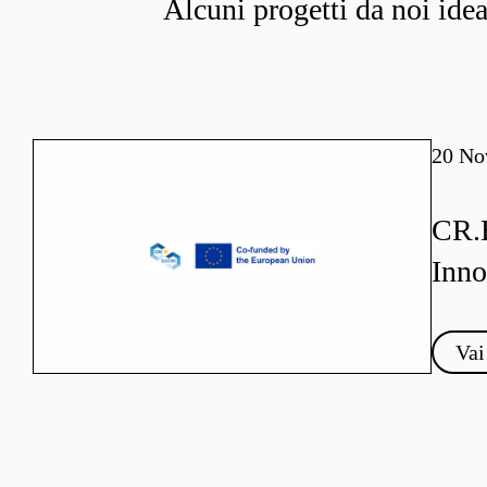
Alcuni progetti da noi ideati
20 No
CR.
Inno
Vai