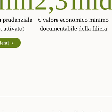
mil
2,3
ml
a prudenziale
€ valore economico minimo
 attivato)
documentabile della filiera
ienti