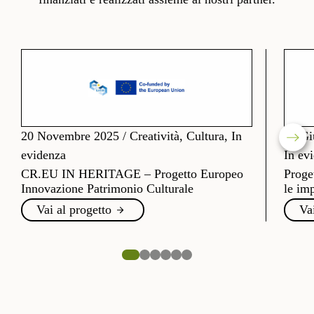
20 Novembre 2025
/
Creatività, Cultura, In
26 Gi
evidenza
In ev
CR.EU IN HERITAGE – Progetto Europeo
Proge
Innovazione Patrimonio Culturale
le imp
Vai al progetto
Va