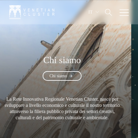
IT
Chi siamo
Ret
Chi siamo
nnovativa Regionale Venetian Cluster, nasce per
La Rete I
a livello economico e culturale il nostro territorio
sviluppare 
so la filiera pubblico privata dei settori creativi,
attraver
rali e del patrimonio culturale e ambientale.
cultu