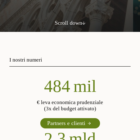
Scroll down
I nostri numeri
568
mil
€ leva economica prudenziale
(3x del budget attivato)
Partners e clienti
2,3
mld