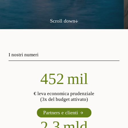
Scroll down
I nostri numeri
560
mil
€ leva economica prudenziale
(3x del budget attivato)
Partners e clienti
2,3
mld