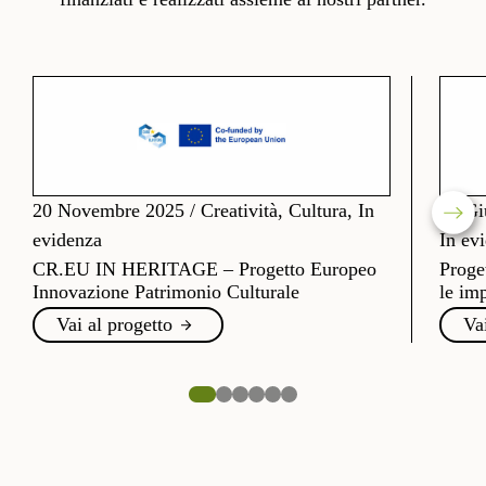
20 Novembre 2025
/
Creatività, Cultura, In
26 Gi
evidenza
In ev
CR.EU IN HERITAGE – Progetto Europeo
Proge
Innovazione Patrimonio Culturale
le imp
Vai al progetto
Va