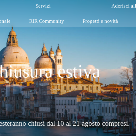
Servizi
Aderisci al
onale
RIR Community
Progetti e novità
La Rete Innovativa Regionale Venetia