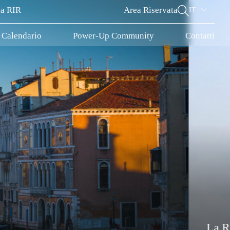
la RIR
Area Riservata
IT
Calendario
Power-Up Community
Contatti
Chi siamo
Chi siamo
n Cluster, nasce per sviluppare a livello economic