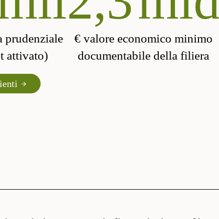
mil
2,3
ml
a prudenziale
€ valore economico minimo
 attivato)
documentabile della filiera
ienti