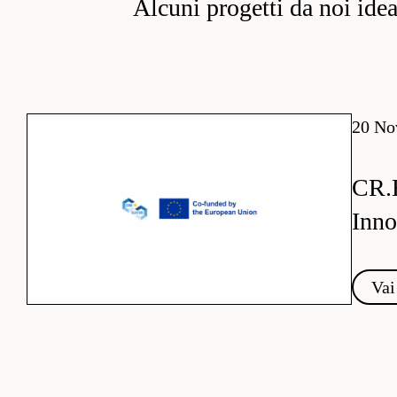
Alcuni progetti da noi ideati
20 No
CR.
Inno
Vai