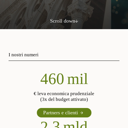
Scroll down
I nostri numeri
553
mil
€ leva economica prudenziale
(3x del budget attivato)
Partners e clienti
2,3
mld