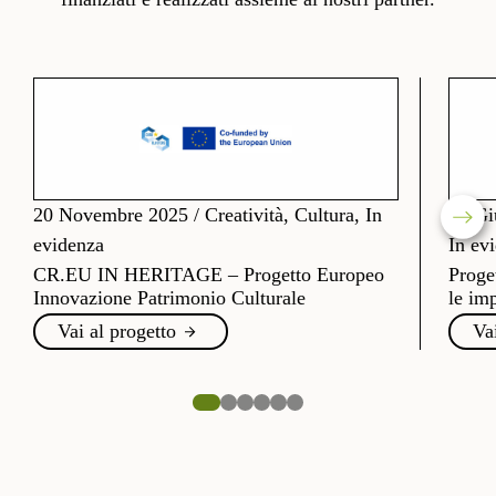
20 Novembre 2025
/
Creatività, Cultura, In
26 Gi
evidenza
In ev
CR.EU IN HERITAGE – Progetto Europeo
Proge
Innovazione Patrimonio Culturale
le imp
Vai al progetto
Va