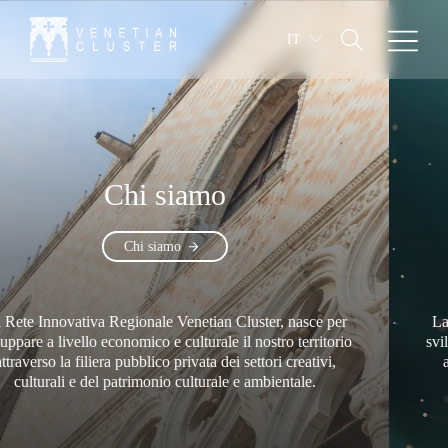
IT
Chi siamo
Rete 
Chi siamo
tiva Regionale Venetian Cluster, nasce per
La Rete Innova
ello economico e culturale il nostro territorio
sviluppare a liv
filiera pubblico privata dei settori creativi,
attraverso la 
e del patrimonio culturale e ambientale.
culturali 