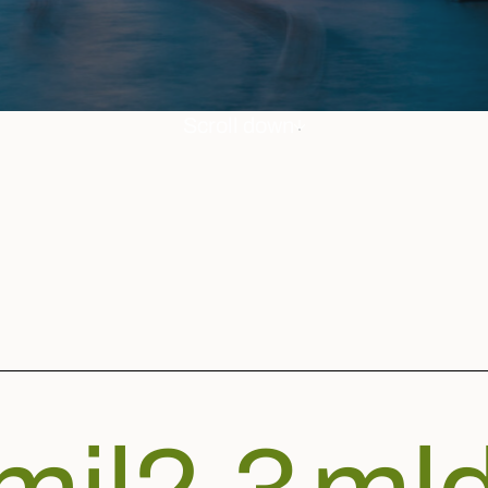
attrave
Scroll down