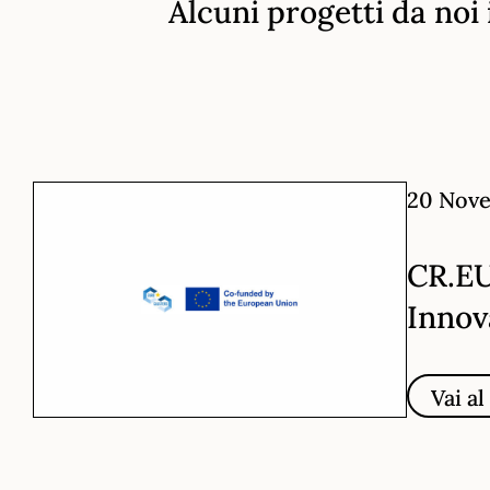
Alcuni progetti da noi i
20 Nov
CR.EU
Innov
Vai a