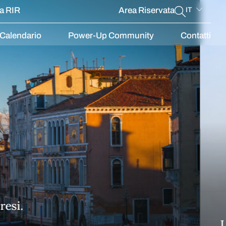
la RIR
Area Riservata
IT
Calendario
Power-Up Community
Contatti
Chi
C
tiva Regionale Venetian Cluster, nasce per