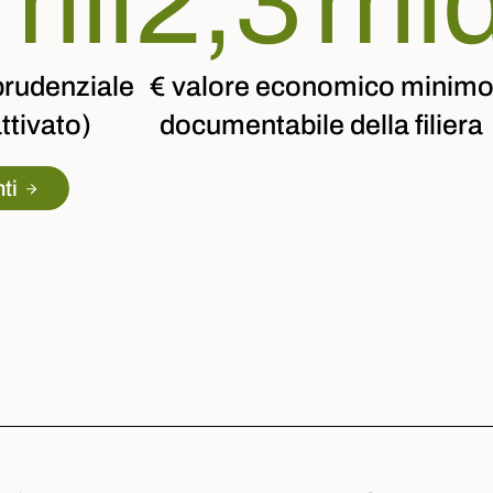
mil
2,3
ml
prudenziale
€ valore economico minim
ttivato)
documentabile della filiera
ti