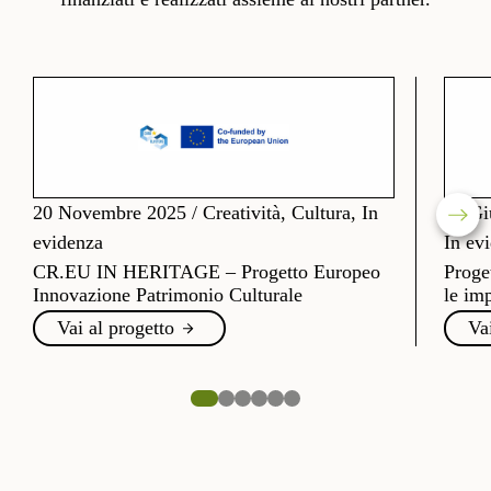
20 Novembre 2025
/
Creatività, Cultura, In
26 Gi
evidenza
In ev
CR.EU IN HERITAGE – Progetto Europeo
Proge
Innovazione Patrimonio Culturale
le imp
Vai al progetto
Va