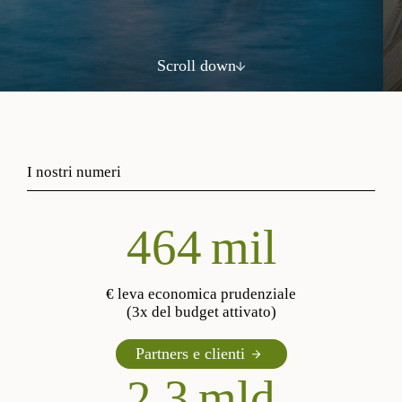
Scroll down
I nostri numeri
560
mil
€ leva economica prudenziale
(3x del budget attivato)
Partners e clienti
2,3
mld