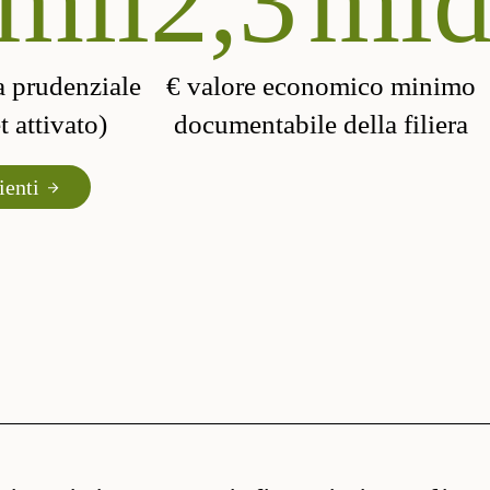
mil
2,3
ml
a prudenziale
€ valore economico minimo
 attivato)
documentabile della filiera
ienti