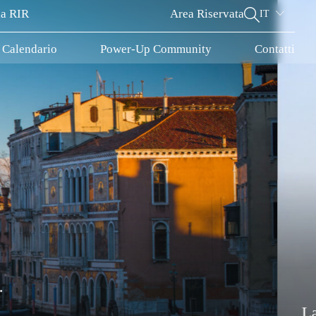
la RIR
Area Riservata
IT
Calendario
Power-Up Community
Contatti
Chi
C
a Regionale Venetian Cluster, nasce per sviluppare