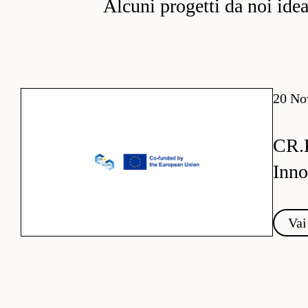
Alcuni progetti da noi ideati
20 No
CR.
Inno
Vai